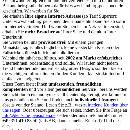
Zeitaufwand erfolgreich im Internet vertreten sein und damit Ihren
Bekanntheitsgrad erhöhen - dafür ist www.hamburg-pensionen.de
geschaffen. Wir werben für Sie!
Sie erhalten
Ihre eigene Internet-Adresse
(ab Tarif Superior):
Unter www.hamburg-pensionen.de/ihr-name.html sind Sie ab sofort
im Internet vertreten! Und wenn Sie bereits im Netz vertreten sind,
erhalten Sie
mehr Besucher
auf Ihrer Seite und damit in Ihrer
Unterkunft.
Sie werben bei uns
provisionsfrei
! Mit einem geringen
Monatsbeitrag ist alles beglichen, keine versteckten Kosten oder
Fallstricke - übersichtlich und kalkulierbar!
Wir sind ein inhabergeführtes, seit
2002 am Markt erfolgreiches
Unternehmen, bodenständig und solide. Wir laufen nicht jedem
Trend hinterher oder ändern ständig unser Design, sondern bieten
die wichtigen Informationen für den Kunden - klar strukturiert und
einfach zu navigieren.
Unser Team bietet Ihnen
umfassenden, freundlichen,
kompetenten
und vor allem
persönlichen Service
- bei uns werden
Sie nicht durch ein anonymes Call-Center abgefertigt, wir kümmern
uns persönlich um Sie und finden auch
individuelle Lösungen
abseits von der Stange! Lesen Sie z.B., was
zufriedene Kunden über
uns sagen
. Oder überzeugen Sie sich selbst, indem Sie Ihre Frage an
info@deutsche-pensionen.de
stellen oder uns direkt anrufen unter
+49 351 410 88 50
(falls AB, dann schneller Rückruf). Und dies
alles