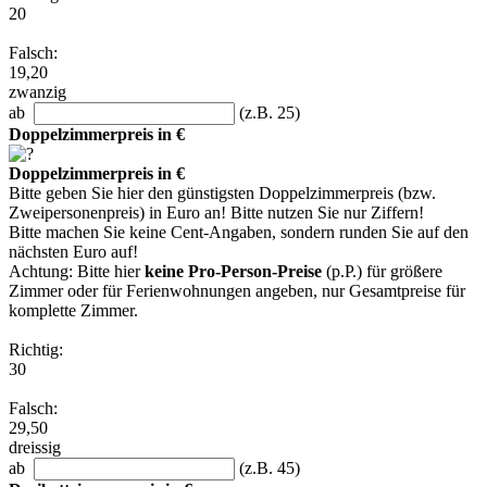
20
Falsch:
19,20
zwanzig
ab
(z.B. 25)
Doppelzimmerpreis in €
Doppelzimmerpreis in €
Bitte geben Sie hier den günstigsten Doppelzimmerpreis (bzw.
Zweipersonenpreis) in Euro an! Bitte nutzen Sie nur Ziffern!
Bitte machen Sie keine Cent-Angaben, sondern runden Sie auf den
nächsten Euro auf!
Achtung: Bitte hier
keine Pro-Person-Preise
(p.P.) für größere
Zimmer oder für Ferienwohnungen angeben, nur Gesamtpreise für
komplette Zimmer.
Richtig:
30
Falsch:
29,50
dreissig
ab
(z.B. 45)