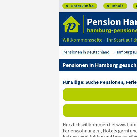
Unterkünfte
Inhalt


Pension H
Willkommensseite – Ihr Start auf 
Pensionen in Deutschland
Hamburg (L
Pensionen in Hamburg gesuch
Für Eilige: Suche Pensionen, Fe
Herzlich willkommen bei www.hambu
Ferienwohnungen, Hotels garni und 
bei uns wohl fühlen und Ihre gewün