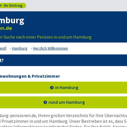
Ihr Eintrag

amburg
der Suche nach einer Pension in und um Hamburg
and)
Hamburg
Herzlich Willkommen
t?
rienwohnungen & Privatzimmer
in Hamburg
rund um Hamburg
rg-pensionen.de, Ihrem großen Verzeichnis für Ihre Übernachtu
Privatzimmer in und um Hamburg. Unser Bestreben ist es, dass Si
schten Informationen komfortabel finden. Für Ihre Kritik, Anreg